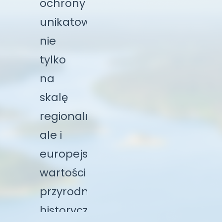
ochrony
unikatowych
nie
tylko
na
skalę
regionalną,
ale i
europejską
wartości
przyrodniczych,
historycznych