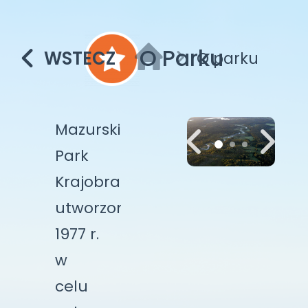
O Parku
WSTECZ
O parku
Mazurski
Park
Krajobrazowy
utworzono
1977 r.
w
celu